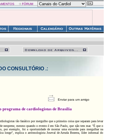
AMENTOS
FÓRUM
 DO CONSULTÓRIO .:
Enviar para um amigo
 programa de cardiologistas de Brasília
diologistas tão fanático por mergulho que a primeira coisa que separam para levar
 de neoprene, mesmo quando o evento é em São Paulo, que não tem mar. "É que o
 por exemplo, foi a oportunidade de montar uma excursão para mergulhar na
ca longe", explica o arritmologista Joseval de Arruda Bezerra, líder informal do