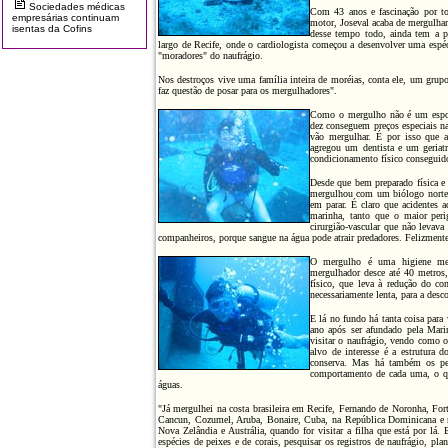
Sociedades médicas
Com 43 anos e fascinação por tod
empresárias continuam
motor, Joseval acaba de mergulha
isentas da Cofins
desse tempo todo, ainda tem a p
largo de Recife, onde o cardiologista começou a desenvolver uma espéc
"moradores" do naufrágio.
Nos destroços vive uma família inteira de moréias, conta ele, um grupo
faz questão de posar para os mergulhadores".
Como o mergulho não é um esport
dez conseguem preços especiais na
vão mergulhar. É por isso que al
agregou um dentista e um geriat
condicionamento físico conseguido
Desde que bem preparado física e
mergulhou com um biólogo norte-
em parar. É claro que acidentes a
marinha, tanto que o maior per
cirurgião-vascular que não levava
companheiros, porque sangue na água pode atrair predadores. Felizmente
O mergulho é uma higiene ment
mergulhador desce até 40 metros
físico, que leva à redução do c
necessariamente lenta, para a des
E lá no fundo há tanta coisa para
ano após ser afundado pela Marinh
visitar o naufrágio, vendo como 
alvo de interesse é a estrutura 
conserva. Mas há também os pei
comportamento de cada uma, o qu
águas.
"Já mergulhei na costa brasileira em Recife, Fernando de Noronha, Fort
Cancun, Cozumel, Aruba, Bonaire, Cuba, na República Dominicana e no
Nova Zelândia e Austrália, quando for visitar a filha que está por lá. 
espécies de peixes e de corais, pesquisar os registros de naufrágio, pl