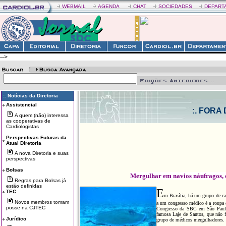
WEBMAIL
AGENDA
CHAT
SOCIEDADES
DEPART
-->
:. Notícias da Diretoria
Assistencial
:. FORA
A quem (não) interessa
as cooperativas de
Cardiologistas
Perspectivas Futuras da
Atual Diretoria
A nova Diretoria e suas
perspectivas
Bolsas
Mergulhar em navios náufragos, o
Regras para Bolsas já
estão definidas
E
TEC
m Brasília, há um grupo de car
Novos membros tomam
a um congresso médico é a roupa
posse na CJTEC
Congresso da SBC em São Paulo,
famosa Laje de Santos, que não fi
Jurídico
grupo de médicos mergulhadores.