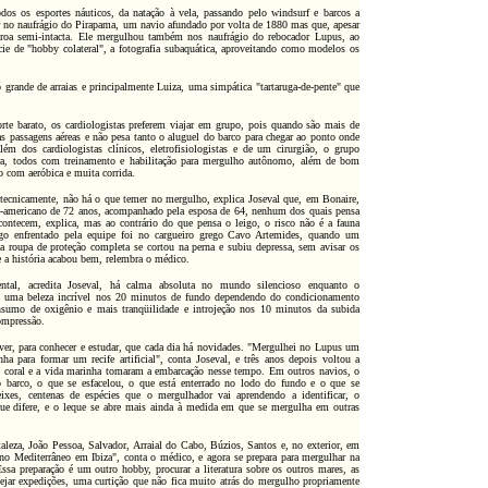
os os esportes náuticos, da natação à vela, passando pelo windsurf e barcos a
r no naufrágio do Pirapama, um navio afundado por volta de 1880 mas que, apesar
roa semi-intacta. Ele mergulhou também nos naufrágio do rebocador Lupus, ao
ie de "hobby colateral", a fotografia subaquática, aproveitando como modelos os
 grande de arraias e principalmente Luiza, uma simpática "tartaruga-de-pente" que
e barato, os cardiologistas preferem viajar em grupo, pois quando são mais de
s passagens aéreas e não pesa tanto o aluguel do barco para chegar ao ponto onde
ém dos cardiologistas clínicos, eletrofisiologistas e de um cirurgião, o grupo
ra, todos com treinamento e habilitação para mergulho autônomo, além de bom
 com aeróbica e muita corrida.
 tecnicamente, não há o que temer no mergulho, explica Joseval que, em Bonaire,
americano de 72 anos, acompanhado pela esposa de 64, nenhum dos quais pensa
contecem, explica, mas ao contrário do que pensa o leigo, o risco não é a fauna
igo enfrentado pela equipe foi no cargueiro grego Cavo Artemides, quando um
 a roupa de proteção completa se cortou na perna e subiu depressa, sem avisar os
 a história acabou bem, relembra o médico.
al, acredita Joseval, há calma absoluta no mundo silencioso enquanto o
, uma beleza incrível nos 20 minutos de fundo dependendo do condicionamento
onsumo de oxigênio e mais tranqüilidade e introjeção nos 10 minutos da subida
compressão.
 ver, para conhecer e estudar, que cada dia há novidades. "Mergulhei no Lupus um
a para formar um recife artificial", conta Joseval, e três anos depois voltou a
o coral e a vida marinha tomaram a embarcação nesse tempo. Em outros navios, o
do barco, o que se esfacelou, o que está enterrado no lodo do fundo e o que se
xes, centenas de espécies que o mergulhador vai aprendendo a identificar, o
e difere, e o leque se abre mais ainda à medida em que se mergulha em outras
aleza, João Pessoa, Salvador, Arraial do Cabo, Búzios, Santos e, no exterior, em
 Mediterrâneo em Ibiza", conta o médico, e agora se prepara para mergulhar na
Essa preparação é um outro hobby, procurar a literatura sobre os outros mares, as
anejar expedições, uma curtição que não fica muito atrás do mergulho propriamente